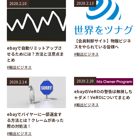
2020.2.13
2020.2.10
【会員制卸サイト】物販ビジネ
スをやられている皆様へ
ebayで自動リミットアップさ
せるためには？方法と注意点ま
#輸出ビジネス
とめ
#輸出ビジネス
2020.2.20
2020.2.14
ebayのVeROの警告は無視しち
ゃダメ！VeROについてまとめ
#輸出ビジネス
ebayでバイヤーに一部返金す
る方法とは？クレームがあった
際の対処法！
#輸出ビジネス